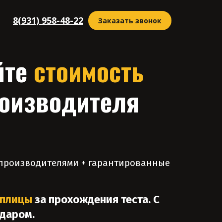
8(931) 958-48-22
Заказать звонок
йте
стоимость
роизводителя
я производителями + гарантированные
еплицы
за прохождения теста. С
 даром.