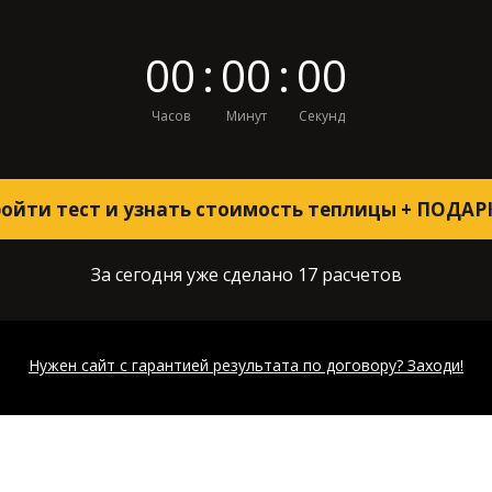
0
0
:
0
0
:
0
0
Часов
Минут
Секунд
ойти тест и узнать стоимость теплицы + ПОДА
За сегодня уже сделано 17 расчетов
Нужен сайт с гарантией результата по договору? Заходи!