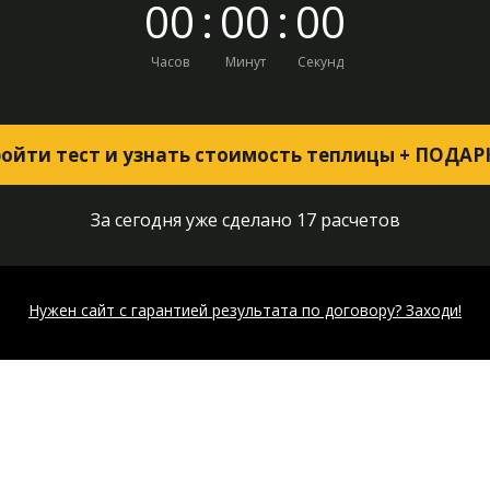
0
0
:
0
0
:
0
0
Часов
Минут
Секунд
ойти тест и узнать стоимость теплицы + ПОДА
За сегодня уже сделано 17 расчетов
Нужен сайт с гарантией результата по договору? Заходи!