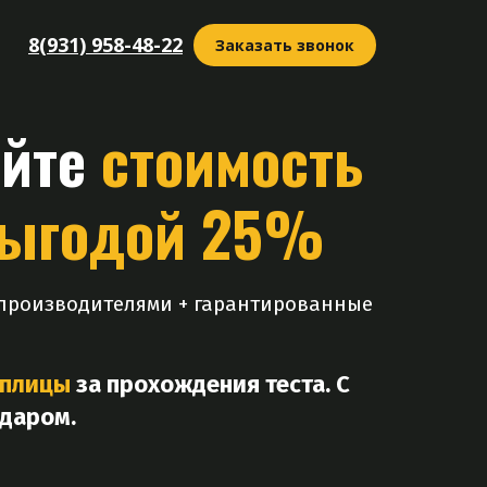
8(931) 958-48-22
Заказать звонок
айте
стоимость
ыгодой 25%
я производителями + гарантированные
еплицы
за прохождения теста. С
 даром.